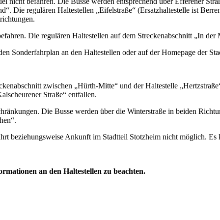
euel nicht befahren. Die Busse werden entsprechend über Efferener Stra
d“. Die regulären Haltestellen „Eifelstraße“ (Ersatzhaltestelle ist Berr
trichtungen.
efahren. Die regulären Haltestellen auf dem Streckenabschnitt „In der 
n den Sonderfahrplan an den Haltestellen oder auf der Homepage der St
eckenabschnitt zwischen „Hürth-Mitte“ und der Haltestelle „Hertzstraße
Kalscheurener Straße“ entfallen.
chränkungen. Die Busse werden über die Winterstraße in beiden Richtung
hen“.
hrt beziehungsweise Ankunft im Stadtteil Stotzheim nicht möglich. Es kö
ormationen an den Haltestellen zu beachten.