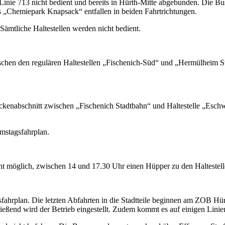
er Linie 713 nicht bedient und bereits in Hürth-Mitte abgebunden. Die
is „Chemiepark Knapsack“ entfallen in beiden Fahrtrichtungen.
 Sämtliche Haltestellen werden nicht bedient.
ischen den regulären Haltestellen „Fischenich-Süd“ und „Hermülheim S
eckenabschnitt zwischen „Fischenich Stadtbahn“ und Haltestelle „Eschw
mstagsfahrplan.
t möglich, zwischen 14 und 17.30 Uhr einen Hüpper zu den Haltestelle
hrplan. Die letzten Abfahrten in die Stadtteile beginnen am ZOB Hürt
ließend wird der Betrieb eingestellt. Zudem kommt es auf einigen Lini