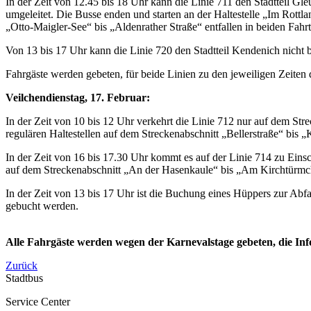
In der Zeit von 12.45 bis 18 Uhr kann die Linie 711 den Stadtteil Gl
umgeleitet. Die Busse enden und starten an der Haltestelle „Im Rottlan
„Otto-Maigler-See“ bis „Aldenrather Straße“ entfallen in beiden Fahr
Von 13 bis 17 Uhr kann die Linie 720 den Stadtteil Kendenich nicht b
Fahrgäste werden gebeten, für beide Linien zu den jeweiligen Zeite
Veilchendienstag, 17. Februar:
In der Zeit von 10 bis 12 Uhr verkehrt die Linie 712 nur auf dem Str
regulären Haltestellen auf dem Streckenabschnitt „Bellerstraße“ bis „
In der Zeit von 16 bis 17.30 Uhr kommt es auf der Linie 714 zu Eins
auf dem Streckenabschnitt „An der Hasenkaule“ bis „Am Kirchtürmc
In der Zeit von 13 bis 17 Uhr ist die Buchung eines Hüppers zur Abfa
gebucht werden.
Alle Fahrgäste werden wegen der Karnevalstage gebeten, die Inf
Zurück
Stadtbus
Service Center