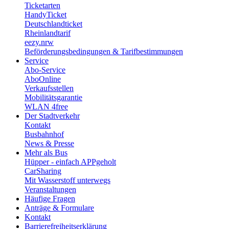
Ticketarten
HandyTicket
Deutschlandticket
Rheinlandtarif
eezy.nrw
Beförderungsbedingungen & Tarifbestimmungen
Service
Abo-Service
AboOnline
Verkaufsstellen
Mobilitätsgarantie
WLAN 4free
Der Stadtverkehr
Kontakt
Busbahnhof
News & Presse
Mehr als Bus
Hüpper - einfach APPgeholt
CarSharing
Mit Wasserstoff unterwegs
Veranstaltungen
Häufige Fragen
Anträge & Formulare
Kontakt
Barrierefreiheitserklärung